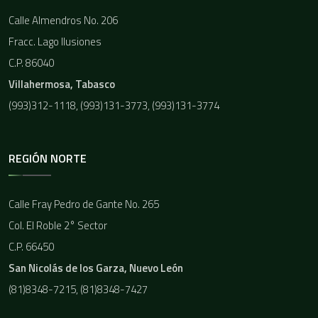
Calle Almendros No. 206
Fracc. Lago Ilusiones
C.P. 86040
Villahermosa, Tabasco
(993)312-1118, (993)131-3773, (993)131-3774
REGIÓN NORTE
Calle Fray Pedro de Gante No. 265
Col. El Roble 2° Sector
C.P. 66450
San Nicolás de los Garza, Nuevo León
(81)8348-7215, (81)8348-7427